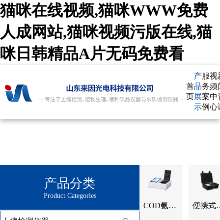
猫咪在线视频,猫咪WWW免费
人成网站,猫咪视频污版在线,猫
咪日韩精品A片无码免费看
产
服
视
首
品
务
频
页
展
案
中
示
例
心
产品分类
Product Categories
COD氨氮总磷检测仪IN-T03
便携式COD氨氮总