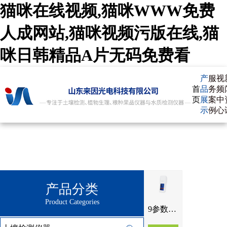
猫咪在线视频,猫咪WWW免费
人成网站,猫咪视频污版在线,猫
咪日韩精品A片无码免费看
产
服
视
首
品
务
频
页
展
案
中
示
例
心
产品分类
Product Categories
9参数水质检测仪 水产养殖IN-SS9