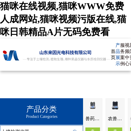
猫咪在线视频,猫咪WWW免费
人成网站,猫咪视频污版在线,猫
咪日韩精品A片无码免费看
产
服
视
首
品
务
频
页
展
案
中
示
例
心
产品分类
Product Categories
兽药残留检测仪IN-SYJC
农兽药残留检测仪IN-NSY