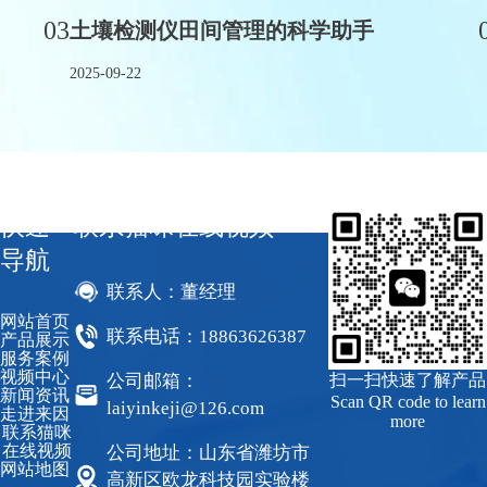
03
土壤检测仪田间管理的科学助手
2025-09-22
快速
联系猫咪在线视频
导航
联系人：董经理
网站首页
联系电话：18863626387
产品展示
服务案例
视频中心
公司邮箱：
扫一扫快速了解产品
新闻资讯
Scan QR code to learn
laiyinkeji@126.com
走进来因
more
联系猫咪
在线视频
公司地址：山东省潍坊市
网站地图
高新区欧龙科技园实验楼