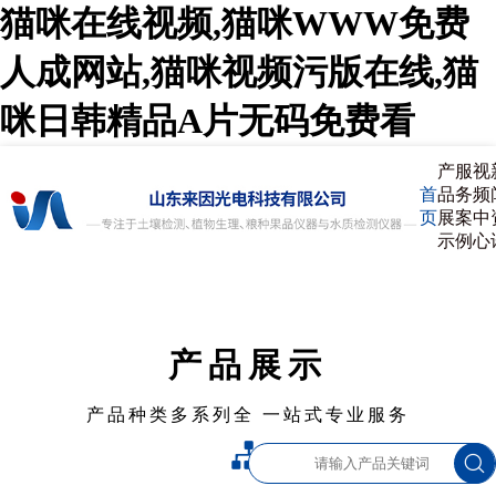
猫咪在线视频,猫咪WWW免费
人成网站,猫咪视频污版在线,猫
咪日韩精品A片无码免费看
产
服
视
首
品
务
频
页
展
案
中
示
例
心
产品展示
产品种类多系列全 一站式专业服务