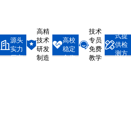
一站
真实
高精
企事/
技术
式提
源头
技术
高校
专员
供检
实力
研发
稳定
免费
测方
厂家
制造
合作
教学
案