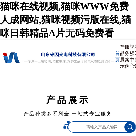
猫咪在线视频,猫咪WWW免费
人成网站,猫咪视频污版在线,猫
咪日韩精品A片无码免费看
产
服
视
首
品
务
频
页
展
案
中
示
例
心
产品展示
产品种类多系列全 一站式专业服务