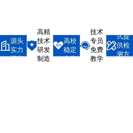
一站
真实
高精
企事/
技术
式提
源头
技术
高校
专员
供检
实力
研发
稳定
免费
测方
厂家
制造
合作
教学
案