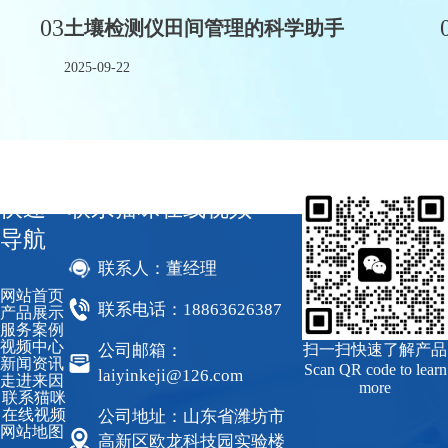
03
土壤检测仪田间管理的科学助手
2025-09-22
快速
联系猫咪在线视频
导航
联系人：董经理
网站首页
联系电话：18863626387
产品展示
服务案例
视频中心
公司邮箱：
扫一扫快速了解产品
新闻资讯
Scan QR code to learn
laiyinkeji@126.com
走进来因
more
联系猫咪
在线视频
公司地址：山东省潍坊市
网站地图
高新区欧龙科技园实验楼